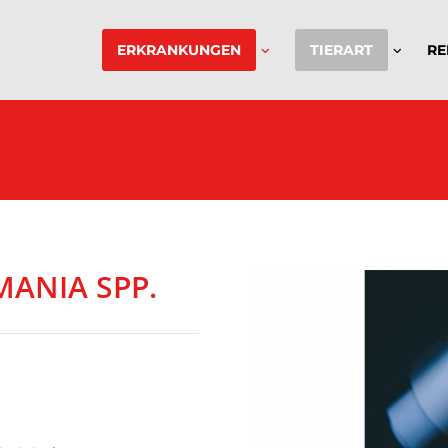
ERKRANKUNGEN
TIERART
RE
MANIA SPP
.