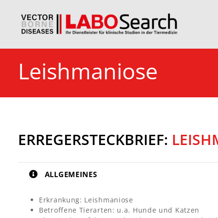
Leishmaniose
ERREGERSTECKBRIEF:
LEISH
ALLGEMEINES
Erkrankung: Leishmaniose
Betroffene Tierarten: u.a. Hunde und Katzen