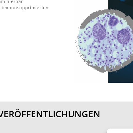
liminierbar
nd immunsupprimierten
/ VERÖFFENTLICHUNGEN